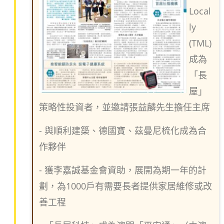
Local
ly
(TML)
成為
「長
屋」
策略性投資者，並邀請張益麟先生擔任主席
- 與順利建築、德國寶、茲曼尼梳化成為合
作夥伴
- 獲李嘉誠基金會資助，展開為期一年的計
劃，為1000戶有需要長者提供家居維修或改
善工程