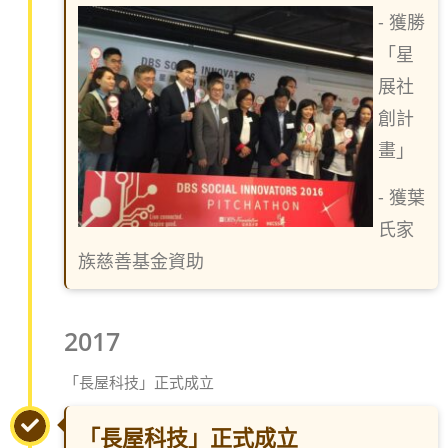
- 獲勝
「星
展社
創計
畫」
- 獲葉
氏家
族慈善基金資助
2017
「長屋科技」正式成立
「長屋科技」正式成立