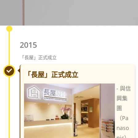
2015
「長屋」正式成立
「長屋」正式成立
- 與信
興集
團
（Pa
naso
nic）