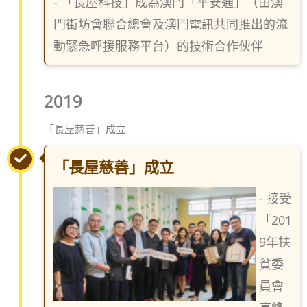
-
「長屋科技」成為澳門「平安通」（由澳
門街坊會聯合總會及澳門電訊共同推出的流
動緊急呼援服務平台）的技術合作伙伴
2019
「長屋慈善」成立
「長屋慈善」成立
- 接受
「201
9年扶
貧委
員會