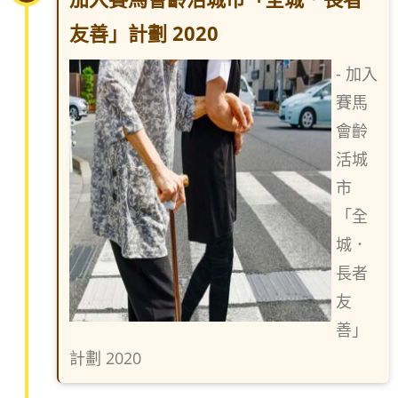
友善」計劃 2020
- 加入
賽馬
會齡
活城
市
「全
城．
長者
友
善」
計劃 2020