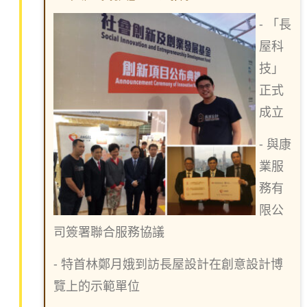
- 「長
屋科
技」
正式
成立
- 與康
業服
務有
限公
司簽署聯合服務協議
- 特首林鄭月娥到訪長屋設計在創意設計博
覽上的示範單位