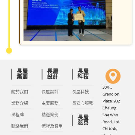
長屋
長屋
長屋
集團
設計
科技
30/F.,
關於我們
長屋設計
長屋科技
Grandion
Plaza, 932
業務介紹
主要服務
長安心服務
Cheung
里程碑
精選案例
Sha Wan
長屋
Road, Lai
慈善
聯絡我們
流程及費用
Chi Kok,