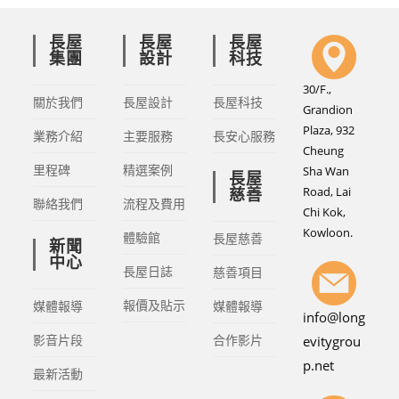
長屋
長屋
長屋
集團
設計
科技
30/F.,
關於我們
長屋設計
長屋科技
Grandion
Plaza, 932
業務介紹
主要服務
長安心服務
Cheung
里程碑
精選案例
Sha Wan
長屋
Road, Lai
慈善
聯絡我們
流程及費用
Chi Kok,
Kowloon.
體驗館
長屋慈善
新聞
中心
長屋日誌
慈善項目
報價及貼示
媒體報導
媒體報導
info@long
影音片段
合作影片
evitygrou
p.net
最新活動