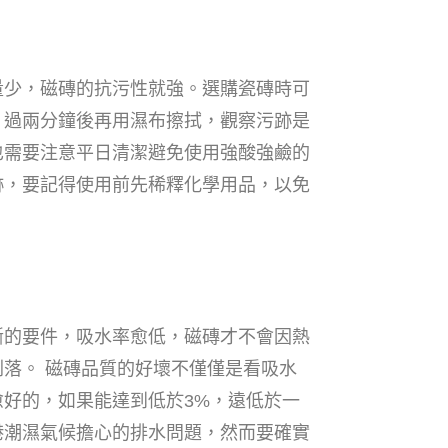
量少，磁磚的抗污性就強。選購瓷磚時可
，過兩分鐘後再用濕布擦拭，觀察污跡是
也需要注意平日清潔避免使用強酸強鹼的
跡，要記得使用前先稀釋化學用品，以免
。
斷的要件，吸水率愈低，磁磚才不會因熱
落。 磁磚品質的好壞不僅僅是看吸水
愈好的，如果能達到低於3%，遠低於一
港潮濕氣候擔心的排水問題，然而要確實