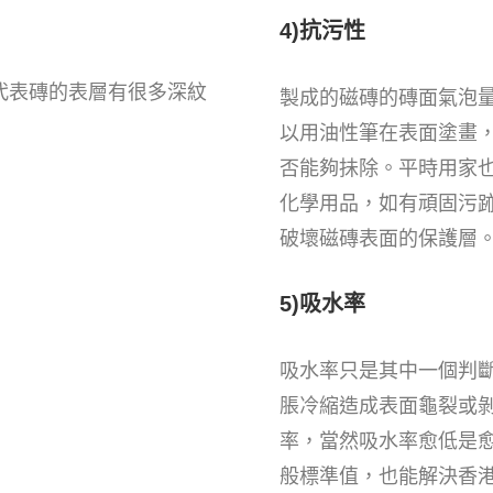
4)抗污性
代表磚的表層有很多深紋
製成的磁磚的磚面氣泡
以用油性筆在表面塗畫
否能夠抺除。平時用家
化學用品，如有頑固污
破壞磁磚表面的保護層
5)吸水率
吸水率只是其中一個判
脹冷縮造成表面龜裂或剝
率，當然吸水率愈低是
般標準值，也能解決香