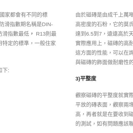
每一個國家都會有不同的標
由於磁磚是由成千上萬
防滑指數期名稱是DIN-
高密度的石粉，它的莫
R9防滑指數最低
，
R13則最
達到6.5到7，遠遠高於
用特定的標準，一般住家
實際應用上，磁磚的高
這方面的性能，可以在
與磁磚的飾面做耐磨性
下:
3)平整度
觀察磁磚的平整度就實
平放的磚表面，觀察兩
高，再者就是在要收到
的測試，如有問題應該