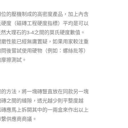
噸位的壓機制成的高密度產品，加上內含
氏硬度（磁磚工程硬度指標）平均是可以
天然大理石的3-4之間的莫氏硬度數值。
耐磨性能已經無庸置疑，如果用家較注重
詢問後嘗試使用硬物（例如：螺絲批等）
的摩擦測試。
際的方法，將一塊磚豎直放在同款另一塊
塊磚之間的縫隙，透光越少則平整度越
磁磚應馬上拆開其中的一兩盒來作出以上
聯繫供應商商議。