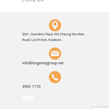
20 9 月, 2019
30/F., Grandion Plaza, 932 Cheung Sha Wan
Road, Lai Chi Kok, Kowloon.
info@longevitygroup.net
3905 1170