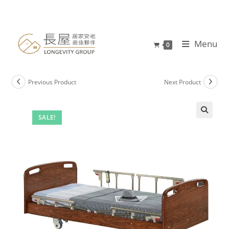
Menu
0
Previous Product
Next Product
SALE!
🔍