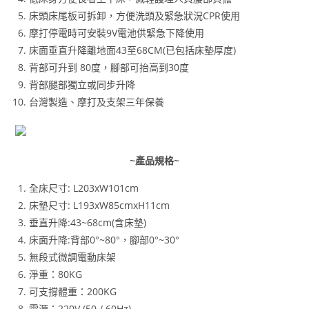
床頭床尾板可拆卸，方便洗頭及緊急狀況CPR使用
摩打停電時可安裝9V電池供緊急下降使用
床面垂直升降離地面43至68CM(已包括床墊厚度)
背部可升到 80度，腳部可抬高到30度
背部腿部獨立或同步升降
台灣製造、摩打及支架三年保養
~產品規格~
全床尺寸: L203xW101cm
床墊尺寸: L193xW85cmxH11cm
垂直升降:43~68cm(含床墊)
床面升降:背部0°~80°，腳部0°~30°
無段式微調電動床架
淨重：80KG
可支撐體重：200KG
電源：220V (50 / 60Hz)