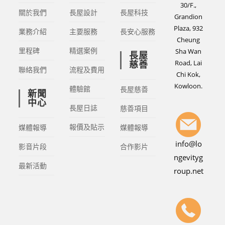
30/F.,
關於我們
長屋設計
長屋科技
Grandion
Plaza, 932
業務介紹
主要服務
長安心服務
Cheung
里程碑
精選案例
Sha Wan
長屋
Road, Lai
慈善
聯絡我們
流程及費用
Chi Kok,
Kowloon.
體驗館
長屋慈善
新聞
中心
長屋日誌
慈善項目
報價及貼示
媒體報導
媒體報導
info@lo
影音片段
合作影片
ngevityg
最新活動
roup.net