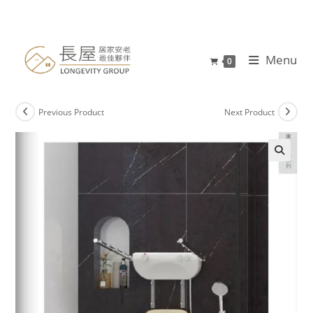
Menu
0
Previous Product
Next Product
🔍