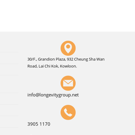
30/F., Grandion Plaza, 932 Cheung Sha Wan
Road, Lai Chi Kok, Kowloon.
info@longevitygroup.net
3905 1170