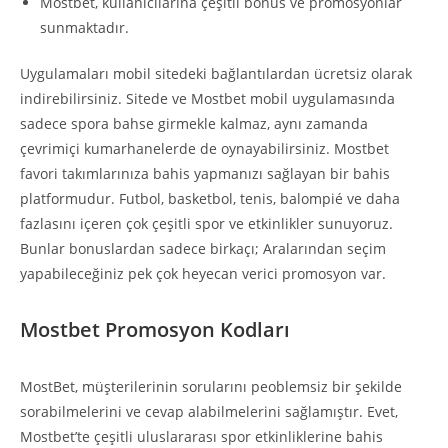
Mostbet, kullanıcılarına çeşitli bonus ve promosyonlar
sunmaktadır.
Uygulamaları mobil sitedeki bağlantılardan ücretsiz olarak
indirebilirsiniz. Sitede ve Mostbet mobil uygulamasında
sadece spora bahse girmekle kalmaz, aynı zamanda
çevrimiçi kumarhanelerde de oynayabilirsiniz. Mostbet
favori takımlarınıza bahis yapmanızı sağlayan bir bahis
platformudur. Futbol, basketbol, tenis, balompié ve daha
fazlasını içeren çok çeşitli spor ve etkinlikler sunuyoruz.
Bunlar bonuslardan sadece birkaçı; Aralarından seçim
yapabileceğiniz pek çok heyecan verici promosyon var.
Mostbet Promosyon Kodları
MostBet, müşterilerinin sorularını peoblemsiz bir şekilde
sorabilmelerini ve cevap alabilmelerini sağlamıştır. Evet,
Mostbet’te çeşitli uluslararası spor etkinliklerine bahis