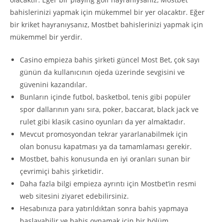
bahislerinizi yapmak için mükemmel bir yer olacaktır. Eğer
bir kriket hayranıysanız, Mostbet bahislerinizi yapmak için
mükemmel bir yerdir.
Casino empieza bahis şirketi güncel Most Bet, çok sayı
günün da kullanıcının ojeda üzerinde sevgisini ve
güvenini kazandılar.
Bunların içinde futbol, basketbol, tenis gibi popüler
spor dallarının yanı sıra, poker, baccarat, black jack ve
rulet gibi klasik casino oyunları da yer almaktadır.
Mevcut promosyondan tekrar yararlanabilmek için
olan bonusu kapatması ya da tamamlaması gerekir.
Mostbet, bahis konusunda en iyi oranları sunan bir
çevrimiçi bahis şirketidir.
Daha fazla bilgi empieza ayrıntı için Mostbet’in resmi
web sitesini ziyaret edebilirsiniz.
Hesabınıza para yatırıldıktan sonra bahis yapmaya
başlayabilir ve bahis oynamak için bir bölüm