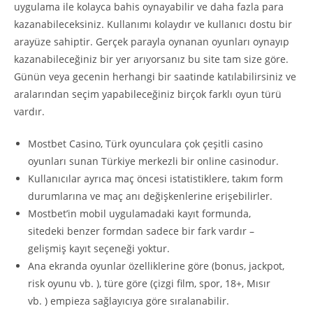
uygulama ile kolayca bahis oynayabilir ve daha fazla para
kazanabileceksiniz. Kullanımı kolaydır ve kullanıcı dostu bir
arayüze sahiptir. Gerçek parayla oynanan oyunları oynayıp
kazanabileceğiniz bir yer arıyorsanız bu site tam size göre.
Günün veya gecenin herhangi bir saatinde katılabilirsiniz ve
aralarından seçim yapabileceğiniz birçok farklı oyun türü
vardır.
Mostbet Casino, Türk oyunculara çok çeşitli casino
oyunları sunan Türkiye merkezli bir online casinodur.
Kullanıcılar ayrıca maç öncesi istatistiklere, takım form
durumlarına ve maç anı değişkenlerine erişebilirler.
Mostbet’in mobil uygulamadaki kayıt formunda,
sitedeki benzer formdan sadece bir fark vardır –
gelişmiş kayıt seçeneği yoktur.
Ana ekranda oyunlar özelliklerine göre (bonus, jackpot,
risk oyunu vb. ), türe göre (çizgi film, spor, 18+, Mısır
vb. ) empieza sağlayıcıya göre sıralanabilir.