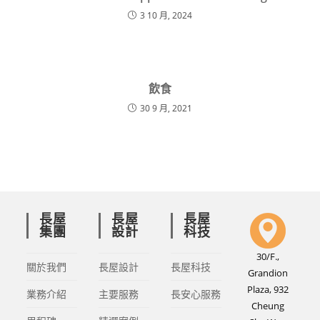
3 10 月, 2024
飲食
30 9 月, 2021
長屋
長屋
長屋
集團
設計
科技
30/F.,
關於我們
長屋設計
長屋科技
Grandion
Plaza, 932
業務介紹
主要服務
長安心服務
Cheung