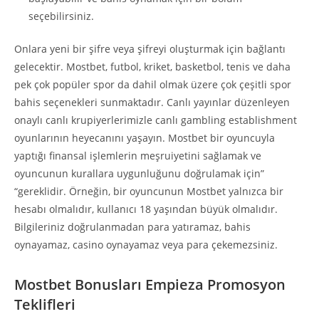
seçebilirsiniz.
Onlara yeni bir şifre veya şifreyi oluşturmak için bağlantı
gelecektir. Mostbet, futbol, kriket, basketbol, tenis ve daha
pek çok popüler spor da dahil olmak üzere çok çeşitli spor
bahis seçenekleri sunmaktadır. Canlı yayınlar düzenleyen
onaylı canlı krupiyerlerimizle canlı gambling establishment
oyunlarının heyecanını yaşayın. Mostbet bir oyuncuyla
yaptığı finansal işlemlerin meşruiyetini sağlamak ve
oyuncunun kurallara uygunluğunu doğrulamak için”
“gereklidir. Örneğin, bir oyuncunun Mostbet yalnızca bir
hesabı olmalıdır, kullanıcı 18 yaşından büyük olmalıdır.
Bilgileriniz doğrulanmadan para yatıramaz, bahis
oynayamaz, casino oynayamaz veya para çekemezsiniz.
Mostbet Bonusları Empieza Promosyon
Teklifleri