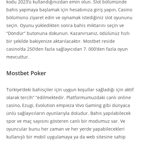
kodu 2023’ü kullandığınızdan emin olun. Slot bölümünde
bahis yapmaya başlamak için hesabınıza giriş yapın, Casino
bölümünü ziyaret edin ve oynamak istediğiniz slot oyununu
seçin. Oyunu yükledikten sonra bahis miktarını seçin ve
“Döndür” butonuna dokunun. Kazanırsanız, ödülünüz hızlı
bir şekilde bakiyenize aktarılacaktır. Mostbet reside
casino’da 250’den fazla sağlayıcıdan 7. 000’den fazla oyun
mevcuttur.
Mostbet Poker
Türkiye’deki bahisçiler için uygun koşullar sağladığı için aktif
olarak tercih” “edilmektedir. Platformumuzdaki canlı online
casino, Ezugi, Evolution empieza Vivo Gaming gibi dünyaca
ünlü sağlayıcıların oyunlarıyla doludur. Bahis yapılabilecek
spor ve maç sayısını gösteren canlı bir modumuz var. Ve
oyuncular bunu her zaman ve her yerde yapabilecekleri
kullanışlı bir mobil uygulamaya ya da web sitesine sahip