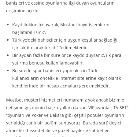
bahisleri ve casino oyunlarına ilgi duyan oyuncuların
erişimine açıktır.
Kayıt linkine tıklayarak, Mostbet kayıt işlemlerini
başlatabilirsiniz.
Türkiye’deki bahisçiler için uygun koşullar sağladığı
için aktif olarak tercih” “edilmektedir.
Bir aydan fazla bir süre önce kaydolduysanız, ilk para
yatırma bonusu kullanılamayabilir.
Bu sitede spor bahisleri yapmak için Türk
kullanıcıların öncelikle internet sitelerine kayıt olarak
kendilerinde bir hesap açmaları gerekmektedir.
Mostbet müşteri hizmetleri numaramız yok ancak bizimle
iletişime geçmenin başka yolları da var. VIP oyunlar, TV SET”
“oyunları ve Poker ve Bakara gibi çeşitli popüler oyunların
yer aldığı canlı bir bölüm sunuyoruz. Burada sürükleyici
atmosferi hissedebilir ve güzel bayilerle sohbetler