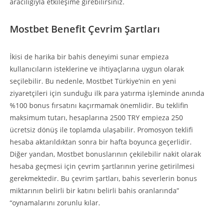
aracılığıyla etkileşime girebilirsiniz.
Mostbet Benefit Çevrim Şartları
İkisi de harika bir bahis deneyimi sunar empieza
kullanıcıların isteklerine ve ihtiyaçlarına uygun olarak
seçilebilir. Bu nedenle, Mostbet Türkiye’nin en yeni
ziyaretçileri için sunduğu ilk para yatırma işleminde anında
%100 bonus fırsatını kaçırmamak önemlidir. Bu teklifin
maksimum tutarı, hesaplarına 2500 TRY empieza 250
ücretsiz dönüş ile toplamda ulaşabilir. Promosyon teklifi
hesaba aktarıldıktan sonra bir hafta boyunca geçerlidir.
Diğer yandan, Mostbet bonuslarının çekilebilir nakit olarak
hesaba geçmesi için çevrim şartlarının yerine getirilmesi
gerekmektedir. Bu çevrim şartları, bahis severlerin bonus
miktarının belirli bir katını belirli bahis oranlarında”
“oynamalarını zorunlu kılar.