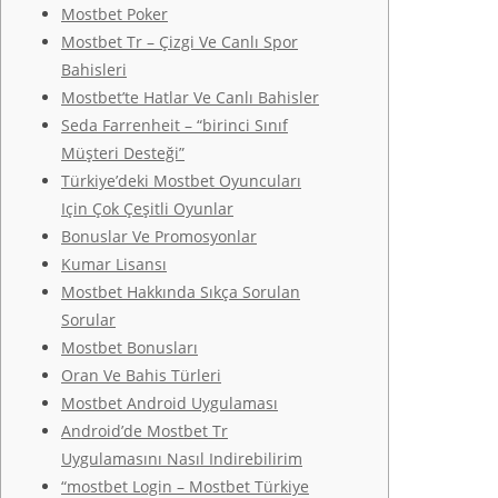
Mostbet Poker
Mostbet Tr – Çizgi Ve Canlı Spor
Bahisleri
Mostbet’te Hatlar Ve Canlı Bahisler
Seda Farrenheit – “birinci Sınıf
Müşteri Desteği”
Türkiye’deki Mostbet Oyuncuları
Için Çok Çeşitli Oyunlar
Bonuslar Ve Promosyonlar
Kumar Lisansı
Mostbet Hakkında Sıkça Sorulan
Sorular
Mostbet Bonusları
Oran Ve Bahis Türleri
Mostbet Android Uygulaması
Android’de Mostbet Tr
Uygulamasını Nasıl Indirebilirim
“mostbet Login – Mostbet Türkiye