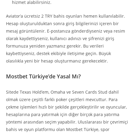
hizmet alabilirsiniz.
Aviator’a ücretsiz 2 TRY bahis oyunları hemen kullanılabilir.
Hesap oluşturulduktan sonra giriş bilgilerinizi içeren bir
mesaj görüntülenir. E-postanıza gönderdiyseniz veya resim
olarak kaydettiyseniz, kullanıcı adınızı ve şifrenizi giriş
formunuza yeniden yazmanız gerekir. Bu verileri
kaybettiyseniz, destek ekibiyle iletişime geçin. Büyük
olasılıkla yeni bir hesap oluşturmanız gerekecektir.
Mostbet Türkiye’de Yasal Mı?
Sitede Texas Hold’em, Omaha ve Seven Cards Stud dahil
olmak üzere çeşitli farklı poker çeşitleri mevcuttur. Para
çekme işlemleri hızlı bir şekilde gerçekleştirilir ve oyuncular,
hesaplarına para yatırmak için diğer birçok para yatırma
yöntemi arasından seçim yapabilir. Uluslararası bir çevrimiçi
bahis ve oyun platformu olan Mostbet Türkiye, spor