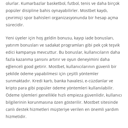
olurlar. Kumarbazlar basketbol, futbol, tenis ve daha birçok
popüler disipline bahis oynayabilirler. Mostbet kaydı,
çevrimiçi spor bahisleri organizasyonunda bir hesap açma
sürecidir.
Yeni üyeler için hoş geldin bonusu, kayıp iade bonusları,
yatırım bonusları ve sadakat programları gibi pek çok teşvik
edici kampanya mevcuttur. Bu bonuslar, kullanıcıların daha
fazla kazanma şansını artırır ve oyun deneyimini daha
eğlenceli good getirir. Mostbet, kullanıcılarının güvenli bir
şekilde ödeme yapabilmesi için çeşitli yöntemler
sunmaktadır. Kredi kartı, banka havalesi, e-cüzdanlar ve
kripto para gibi popüler ödeme yöntemleri kullanılabilir.
Ödeme işlemleri genellikle hızlı empieza güvenlidir, kullanıcı
bilgilerinin korunmasına özen gösterilir. Mostbet sitesinde
canlı destek hizmetleri müşteriye verilen en önemli yardım
hizmetidir.