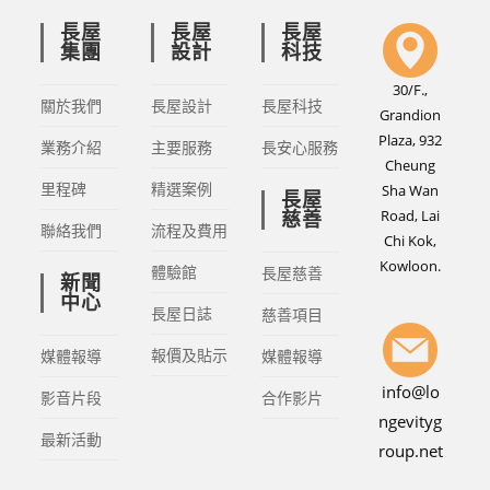
長屋
長屋
長屋
集團
設計
科技
30/F.,
關於我們
長屋設計
長屋科技
Grandion
Plaza, 932
業務介紹
主要服務
長安心服務
Cheung
里程碑
精選案例
Sha Wan
長屋
Road, Lai
慈善
聯絡我們
流程及費用
Chi Kok,
Kowloon.
體驗館
長屋慈善
新聞
中心
長屋日誌
慈善項目
報價及貼示
媒體報導
媒體報導
info@lo
影音片段
合作影片
ngevityg
最新活動
roup.net