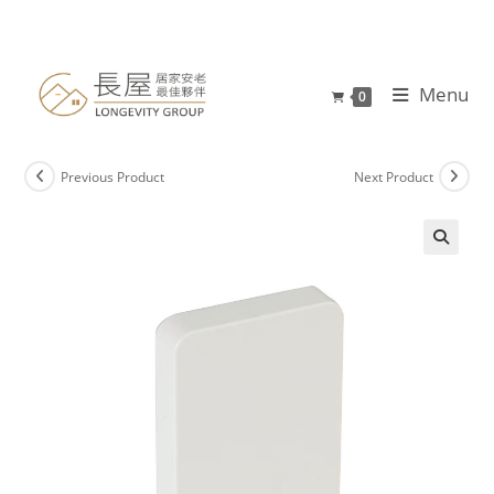
Menu
0
Previous Product
Next Product
🔍