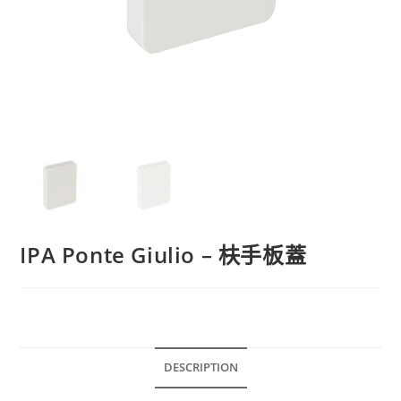
IPA Ponte Giulio – 枎手板蓋
DESCRIPTION